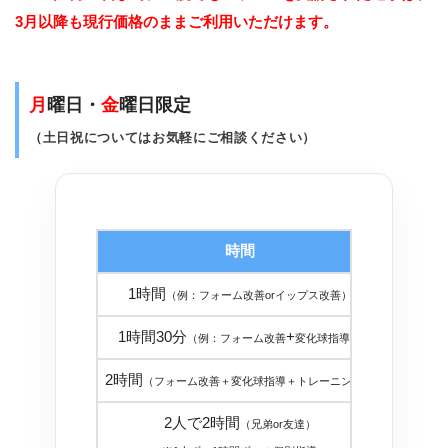
3月以降も現行価格のままご利用いただけます。
月
曜日・
金
曜日限定
（土日祝についてはお気軽にご相談ください）
時間
金
1時間
１８，
（例：フォーム改善orイップス改善）
1時間30分
+
２５，
（例：フォーム改善
変化球指導）
2時間
３０，
（フォーム改善＋変化球指導＋トレーニング）
2人で2時間
（兄弟or友達）
３０，