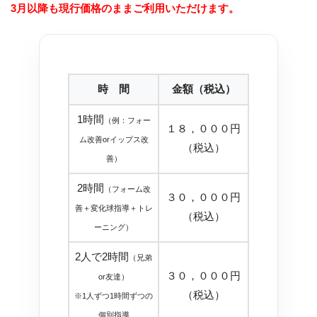
3月以降も現行価格のままご利用いただけます。
時 間
金額（税込）
1時間
（例：フォー
１８，０００円
ム改善orイップス改
（税込）
善）
2時間
（フォーム改
３０，０００円
善＋変化球指導＋トレ
（税込）
ーニング）
2人で2時間
（兄弟
３０，０００円
or友達）
（税込）
※1人ずつ1時間ずつの
個別指導