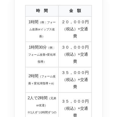
時 間
金 額
1時間
２０，０００円
（例：フォー
（税込）+交通
ム改善orイップス改
費
善）
1時間30分
３０，０００円
（例：
（税込）+交通
フォーム改善+変化球
費
指導）
３５，０００円
2時間
（フォーム改
（税込）+交通
善＋変化球指導＋α）
費
2人で2時間
（兄弟
３５，０００円
or友達）
（税込）+交通
※1人ずつ1時間ずつの
費