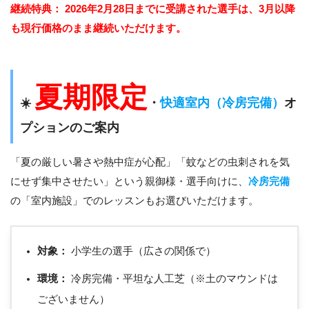
継続特典：
2026年2月28日までに受講された選手は、3月以降
も現行価格のまま継続いただけます。
夏期限定
☀️
・
快適室内（冷房完備）
オ
プションのご案内
「夏の厳しい暑さや熱中症が心配」「蚊などの虫刺されを気
にせず集中させたい」という親御様・選手向けに、
冷房完備
の「室内施設」でのレッスンもお選びいただけます。
対象：
小学生の選手（広さの関係で）
環境：
冷房完備・平坦な人工芝（※土のマウンドは
ございません）