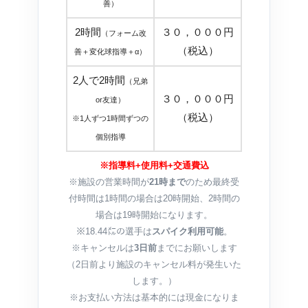
善）
2時間
３０，０００円
（フォーム改
（税込）
善＋変化球指導＋α）
2人で2時間
（兄弟
３０，０００円
or友達）
（税込）
※1人ずつ1時間ずつの
個別指導
※指導料+使用料+交通費込
※施設の営業時間が
21時まで
のため最終受
付時間は1時間の場合は20時開始、2時間の
場合は19時開始になります。
※18.44㍍の選手は
スパイク利用可能
。
※キャンセルは
3日前
までにお願いします
（2日前より施設のキャンセル料が発生いた
します。）
※お支払い方法は基本的には現金になりま