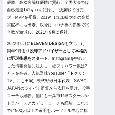
優勝、高松宮賜杯優勝に貢献。全国大会では
自己最速141キロを記録し、決勝戦では完
封・MVPを受賞。2019年にはB級大会の高松
宮賜杯にも出場。以降はコロナ禍の影響で試
合数が激減し、2021年9月に退社。
2022年6月に
ELEVEN DESIGN
を立ち上げ、
同年9月より
投球アドバイザーとして本格的
に野球指導をスタート
。Instagramを中心と
した情報発信に注力し、総フォロワー数は2
万人を突破。人気野球YouTuber「トクサン
TV」にも出演。軟式野球日本代表・SWBC
JAPANのライパチ監督から依頼を受け、投手
コーチも経験。他にも千葉市野球スクールや
トラバースアカデミーコーチも経験。これま
でに900人以上の選手をパーソナル中心に指