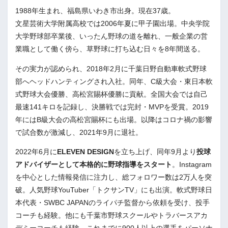
1988年生まれ、福島県いわき市出身。現在37歳。
文星芸術大学附属高校では2006年夏に甲子園出場。中央学院
大学野球部卒業後、いったん野球の道を離れ、一般企業の営
業職として働く傍ら、草野球に打ち込む日々を8年間送る。
その実力が認められ、2018年2月に千葉日野自動車軟式野球
部へヘッドハンティングされ入社。同年、C級大会・東日本軟
式野球大会優勝、高松宮賜杯優勝に貢献。全国大会では自己
最速141キロを記録し、決勝戦では完封・MVPを受賞。2019
年にはB級大会の高松宮賜杯にも出場。以降はコロナ禍の影響
で試合数が激減し、2021年9月に退社。
2022年6月に
ELEVEN DESIGN
を立ち上げ、同年9月より
投球
アドバイザーとして本格的に野球指導をスタート
。Instagram
を中心とした情報発信に注力し、総フォロワー数は2万人を突
破。人気野球YouTuber「トクサンTV」にも出演。軟式野球日
本代表・SWBC JAPANのライパチ監督から依頼を受け、投手
コーチも経験。他にも千葉市野球スクールやトラバースアカ