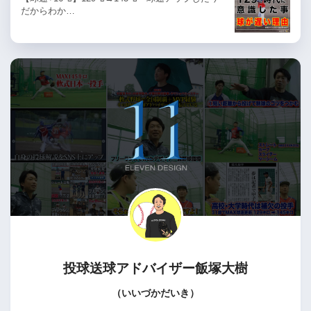
だからわか…
投球送球アドバイザー
飯塚大樹
（いいづかだいき）