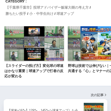
CATEGORY :
【千葉県千葉市】投球アドバイザー飯塚大樹の考え方
勝ちたい投手
小・中学生向け
球速アップ
【スライダーの投げ方】変化球の球速
野球は技術では伸びない｜
はかなり重要｜球速アップで打者の反
共通する「心」とマナーの
応が変わる
次の記事
【球速+16㌔】129㌔→145㌔へ球速アップした今