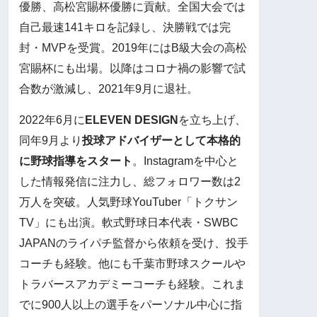
優勝、高松宮賜杯優勝に貢献。全国大会では
自己最速141キロを記録し、決勝戦では完
封・MVPを受賞。2019年にはB級大会の高松
宮賜杯にも出場。以降はコロナ禍の影響で試
合数が激減し、2021年9月に退社。
2022年6月に
ELEVEN DESIGN
を立ち上げ、
同年9月より
投球アドバイザーとして本格的
に野球指導をスタート
。Instagramを中心と
した情報発信に注力し、総フォロワー数は2
万人を突破。人気野球YouTuber「トクサン
TV」にも出演。軟式野球日本代表・SWBC
JAPANのライパチ監督から依頼を受け、投手
コーチも経験。他にも千葉市野球スクールや
トラバースアカデミーコーチも経験。これま
でに900人以上の選手をパーソナル中心に指