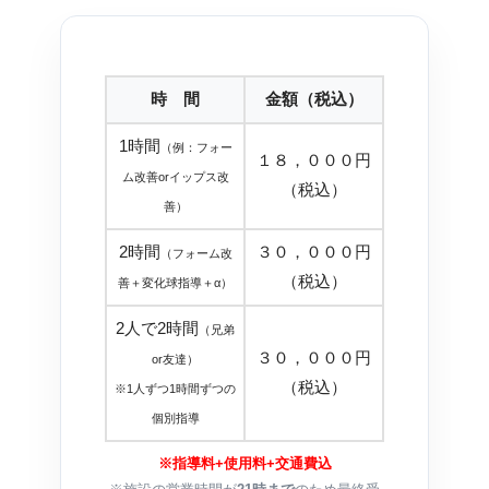
時 間
金額（税込）
1時間
（例：フォー
１８，０００円
ム改善orイップス改
（税込）
善）
2時間
３０，０００円
（フォーム改
（税込）
善＋変化球指導＋α）
2人で2時間
（兄弟
３０，０００円
or友達）
（税込）
※1人ずつ1時間ずつの
個別指導
※指導料+使用料+交通費込