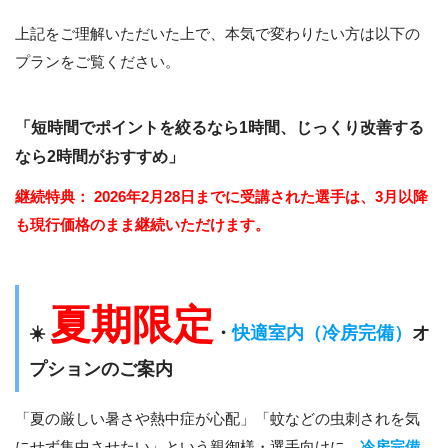
上記をご理解いただいた上で、本気で変わりたい方は以下の
プランをご覧ください。
「短時間でポイントを絞るなら1時間、じっくり改善する
なら2時間がおすすめ」
継続特典：
2026年2月28日までに受講された選手は、3月以降
も現行価格のまま継続いただけます。
夏期限定
☀️
・
快適室内（冷房完備）
オ
プションのご案内
「夏の厳しい暑さや熱中症が心配」「蚊などの虫刺されを気
にせず集中させたい」という親御様・選手向けに、
冷房完備