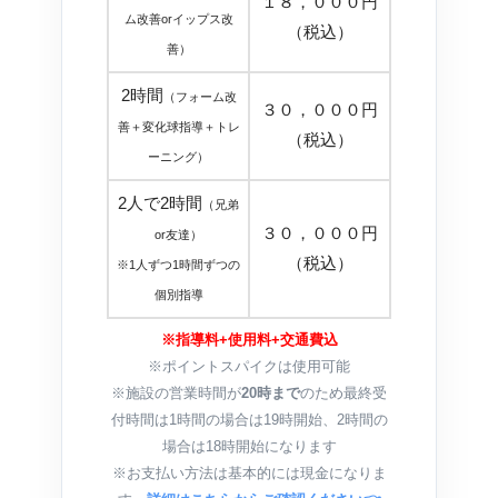
１８，０００円
ム改善orイップス改
（税込）
善）
2時間
（フォーム改
３０，０００円
善＋変化球指導＋トレ
（税込）
ーニング）
2人で2時間
（兄弟
３０，０００円
or友達）
（税込）
※1人ずつ1時間ずつの
個別指導
※指導料+使用料+交通費込
※ポイントスパイクは使用可能
※施設の営業時間が
20時まで
のため最終受
付時間は1時間の場合は19時開始、2時間の
場合は18時開始になります
※お支払い方法は基本的には現金になりま