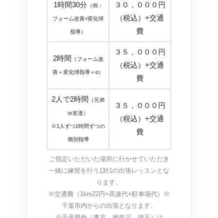
1時間30分
３０，０００円
（例：
（税込）+交通
フォーム改善+変化球
費
指導）
３５，０００円
2時間
（フォーム改
（税込）+交通
善＋変化球指導＋α）
費
2人で2時間
（兄弟
３５，０００円
or友達）
（税込）+交通
※1人ずつ1時間ずつの
費
個別指導
ご指定いただいた場所に行かせていただき
一緒に練習を行う1対1の出張レッスンとな
ります。
※交通費（1km22円+高速代+駐車場代）※
千葉市内からの出張となります。
※千葉県外（東京、神奈川、埼玉）は