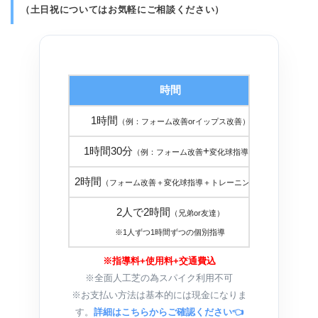
（土日祝についてはお気軽にご相談ください）
時間
金
1時間
１８，
（例：フォーム改善orイップス改善）
1時間30分
+
２５，
（例：フォーム改善
変化球指導）
2時間
３０，
（フォーム改善＋変化球指導＋トレーニング）
2人で2時間
（兄弟or友達）
３０，
※1人ずつ1時間ずつの個別指導
※指導料+使用料+交通費込
※全面人工芝の為スパイク利用不可
※お支払い方法は基本的には現金になりま
す。
詳細はこちらからご確認ください👈