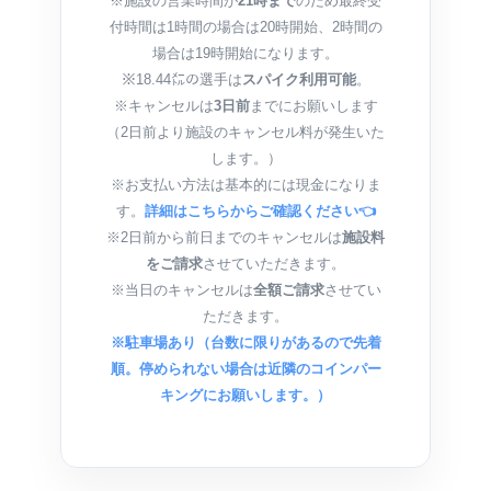
※施設の営業時間が
21時まで
のため最終受
付時間は1時間の場合は20時開始、2時間の
場合は19時開始になります。
※18.44㍍の選手は
スパイク利用可能
。
※キャンセルは
3日前
までにお願いします
（2日前より施設のキャンセル料が発生いた
します。）
※お支払い方法は基本的には現金になりま
す。
詳細はこちらからご確認ください👈
※2日前から前日までのキャンセルは
施設料
をご請求
させていただきます。
※当日のキャンセルは
全額ご請求
させてい
ただきます。
※駐車場あり（台数に限りがあるので先着
順。停められない場合は近隣のコインパー
キングにお願いします。）