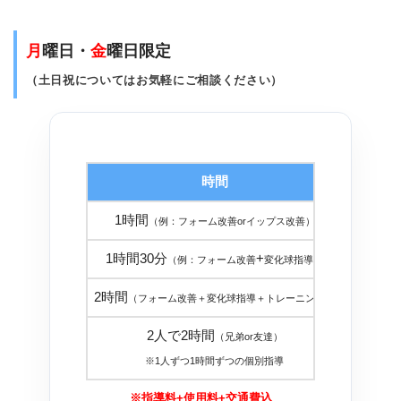
月
曜日・
金
曜日限定
（土日祝についてはお気軽にご相談ください）
時間
金
1時間
１８，
（例：フォーム改善orイップス改善）
1時間30分
+
２５，
（例：フォーム改善
変化球指導）
2時間
３０，
（フォーム改善＋変化球指導＋トレーニング）
2人で2時間
（兄弟or友達）
３０，
※1人ずつ1時間ずつの個別指導
※指導料+使用料+交通費込