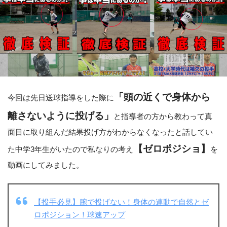
「頭の近くで身体から
今回は先日送球指導をした際に
離さないように投げる」
と指導者の方から教わって真
面目に取り組んだ結果投げ方がわからなくなったと話してい
【ゼロポジショ】
た中学3年生がいたので私なりの考え
を
動画にしてみました。
【投手必見】腕で投げない！身体の連動で自然とゼ
ロポジション！球速アップ