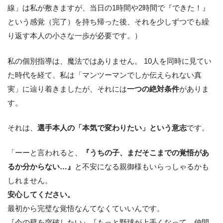
線」は私が敷きますが、当日の1時間や2時間で『できた！』
という感覚（完了）を持ち帰った後、それを少しずつでも繰
り返す本人の小さな一歩が必要です。）
私の個別指導は、魔法ではありません。 10人を同時に見てい
た時代を経て、私は「マンツーマンでしか伝えられない真
実」に辿り着きましたが、それには
一つの絶対条件
がありま
す。
それは、
選手本人の「本気で変わりたい」という意志
です。
「ーーと言われると、
『うちの子、まだそこまでの覚悟があ
るか分からない…』
と不安になる親御様もいらっしゃるかも
しれません。
安心してください。
最初から完璧な覚悟なんてなくていいんです。
『今の壁を突破したい』『もっと野球が上手くなって、仲間