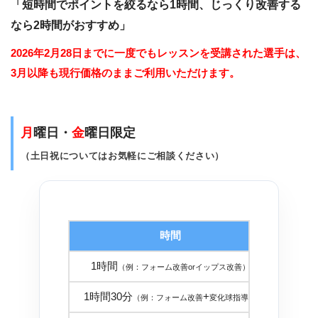
「短時間でポイントを絞るなら1時間、じっくり改善する
なら2時間がおすすめ」
2026年2月28日までに一度でもレッスンを受講された選手は、
3月以降も現行価格のままご利用いただけます。
月
曜日・
金
曜日限定
（土日祝についてはお気軽にご相談ください）
時間
金
1時間
１８，
（例：フォーム改善orイップス改善）
1時間30分
+
２５，
（例：フォーム改善
変化球指導）