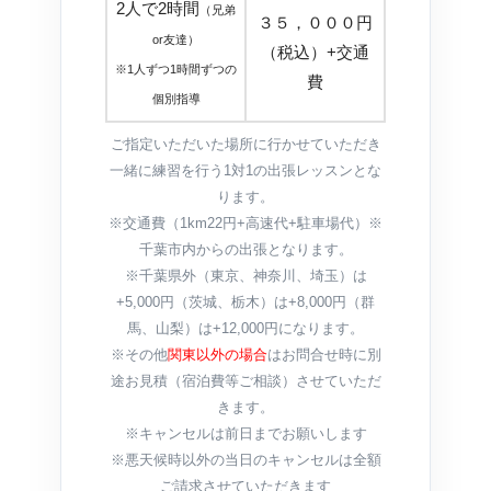
2人で2時間
（兄弟
３５，０００円
or友達）
（税込）+交通
※1人ずつ1時間ずつの
費
個別指導
ご指定いただいた場所に行かせていただき
一緒に練習を行う1対1の出張レッスンとな
ります。
※交通費（1km22円+高速代+駐車場代）※
千葉市内からの出張となります。
※千葉県外（東京、神奈川、埼玉）は
+5,000円（茨城、栃木）は+8,000円（群
馬、山梨）は+12,000円になります。
※その他
関東以外の場合
はお問合せ時に別
途お見積（宿泊費等ご相談）させていただ
きます。
※キャンセルは前日までお願いします
※悪天候時以外の当日のキャンセルは全額
ご請求させていただきます