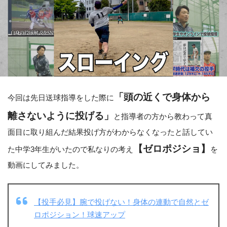
「頭の近くで身体から
今回は先日送球指導をした際に
離さないように投げる」
と指導者の方から教わって真
面目に取り組んだ結果投げ方がわからなくなったと話してい
【ゼロポジショ】
た中学3年生がいたので私なりの考え
を
動画にしてみました。
【投手必見】腕で投げない！身体の連動で自然とゼ
ロポジション！球速アップ