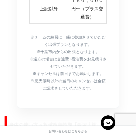
１６０，０００
上記以外
円〜（プラス交
通費）
※チームの練習に一緒に参加させていただ
く出張プランとなります。
※千葉市内からの出張となります。
※遠方の場合は交通費+宿泊費をお見積りさ
せていただきます。
※キャンセルは前日までお願いします。
※悪天候時以外の当日のキャンセルは全額
ご請求させていただきます。
身体の使い方 × 投球改善指導【飯塚大樹+大野稔先生
お問い合わせはこちらから
（野球専門メディカルトレーナー）】