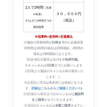
2人で2時間
（兄弟
３０，０００円
or友達）
（税込）
※1人ずつ1時間ずつの
個別指導
※指導料+使用料+交通費込
※施設の営業時間が
21時まで
のため最終受
付時間は1時間の場合は20時開始、2時間の
場合は19時開始になります。
※18.44㍍の選手は
スパイク利用可能
。
※キャンセルは
3日前
までにお願いします
（2日前より施設のキャンセル料が発生いた
します。）
※お支払い方法は基本的には現金になりま
す。
詳細はこちらからご確認ください👈
※2日前から前日までのキャンセルは
施設料
をご請求
させていただきます。
※当日のキャンセルは
全額ご請求
させてい