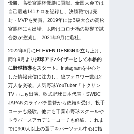
優勝、高松宮賜杯優勝に貢献。全国大会では
自己最速141キロを記録し、決勝戦では完
封・MVPを受賞。2019年にはB級大会の高松
宮賜杯にも出場。以降はコロナ禍の影響で試
合数が激減し、2021年9月に退社。
2022年6月に
ELEVEN DESIGN
を立ち上げ、
同年9月より
投球アドバイザーとして本格的
に野球指導をスタート
。Instagramを中心と
した情報発信に注力し、総フォロワー数は2
万人を突破。人気野球YouTuber「トクサン
TV」にも出演。軟式野球日本代表・SWBC
JAPANのライパチ監督から依頼を受け、投手
コーチも経験。他にも千葉市野球スクールや
トラバースアカデミーコーチも経験。これま
でに900人以上の選手をパーソナル中心に指