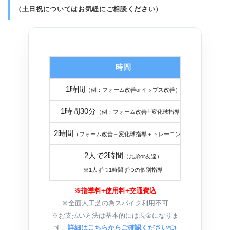
（土日祝についてはお気軽にご相談ください）
時間
金
1時間
１８，
（例：フォーム改善orイップス改善）
1時間30分
+
２５，
（例：フォーム改善
変化球指導）
2時間
３０，
（フォーム改善＋変化球指導＋トレーニング）
2人で2時間
（兄弟or友達）
３０，
※1人ずつ1時間ずつの個別指導
※指導料+使用料+交通費込
※全面人工芝の為スパイク利用不可
※お支払い方法は基本的には現金になりま
す。
詳細はこちらからご確認ください👈