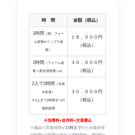
時 間
金額（税込）
1時間
（例：フォー
１８，０００円
ム改善orイップス改
（税込）
善）
2時間
３０，０００円
（フォーム改
（税込）
善＋変化球指導＋α）
2人で2時間
（兄弟
３０，０００円
or友達）
（税込）
※1人ずつ1時間ずつの
個別指導
※指導料+使用料+交通費込
※施設の営業時間が
21時まで
のため最終受
付時間は1時間の場合は20時開始、2時間の