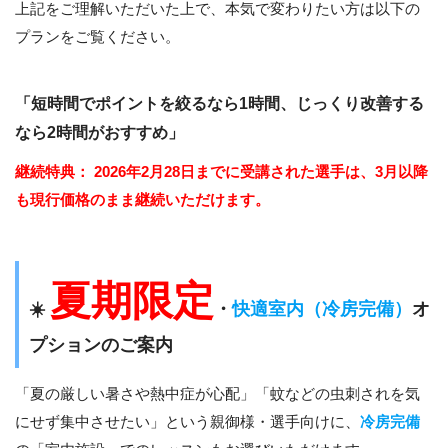
上記をご理解いただいた上で、本気で変わりたい方は以下の
プランをご覧ください。
「短時間でポイントを絞るなら1時間、じっくり改善する
なら2時間がおすすめ」
継続特典：
2026年2月28日までに受講された選手は、3月以降
も現行価格のまま継続いただけます。
夏期限定
☀️
・
快適室内（冷房完備）
オ
プションのご案内
「夏の厳しい暑さや熱中症が心配」「蚊などの虫刺されを気
にせず集中させたい」という親御様・選手向けに、
冷房完備