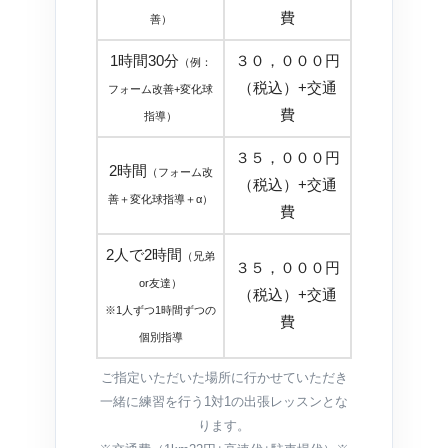
費
善）
1時間30分
３０，０００円
（例：
（税込）+交通
フォーム改善+変化球
費
指導）
３５，０００円
2時間
（フォーム改
（税込）+交通
善＋変化球指導＋α）
費
2人で2時間
（兄弟
３５，０００円
or友達）
（税込）+交通
※1人ずつ1時間ずつの
費
個別指導
ご指定いただいた場所に行かせていただき
一緒に練習を行う1対1の出張レッスンとな
ります。