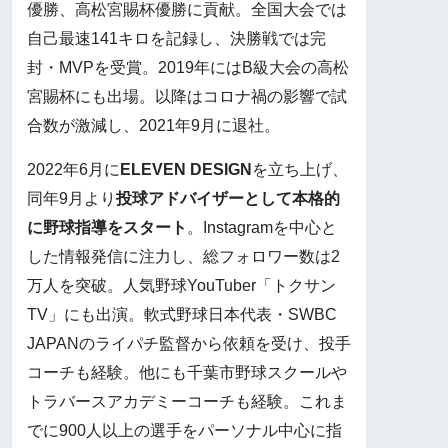
優勝、高松宮賜杯優勝に貢献。全国大会では
自己最速141キロを記録し、決勝戦では完
封・MVPを受賞。2019年にはB級大会の高松
宮賜杯にも出場。以降はコロナ禍の影響で試
合数が激減し、2021年9月に退社。
2022年6月に
ELEVEN DESIGN
を立ち上げ、
同年9月より
投球アドバイザーとして本格的
に野球指導をスタート
。Instagramを中心と
した情報発信に注力し、総フォロワー数は2
万人を突破。人気野球YouTuber「トクサン
TV」にも出演。軟式野球日本代表・SWBC
JAPANのライパチ監督から依頼を受け、投手
コーチも経験。他にも千葉市野球スクールや
トラバースアカデミーコーチも経験。これま
でに900人以上の選手をパーソナル中心に指