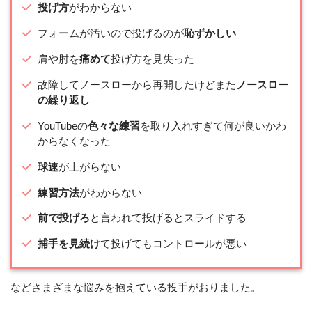
投げ方
がわからない
フォームが汚いので投げるのが
恥ずかしい
肩や肘を
痛めて
投げ方を見失った
故障してノースローから再開したけどまた
ノースロー
の繰り返し
YouTubeの
色々な練習
を取り入れすぎて何が良いかわ
からなくなった
球速
が上がらない
練習方法
がわからない
前で投げろ
と言われて投げるとスライドする
捕手を見続け
て投げてもコントロールが悪い
などさまざまな悩みを抱えている投手がおりました。