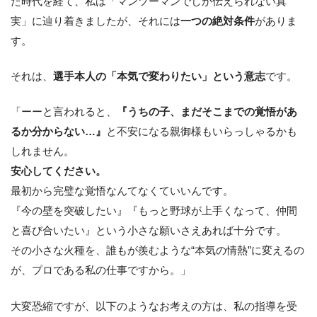
た時代を経て、私は「マンツーマンでしか伝えられない真
実」に辿り着きましたが、それには
一つの絶対条件
がありま
す。
それは、
選手本人の「本気で変わりたい」という意志
です。
「ーーと言われると、
『うちの子、まだそこまでの覚悟があ
るか分からない…』
と不安になる親御様もいらっしゃるかも
しれません。
安心してください。
最初から完璧な覚悟なんてなくていいんです。
『今の壁を突破したい』『もっと野球が上手くなって、仲間
と喜び合いたい』という小さな願いさえあれば十分です。
その小さな火種を、誰もが羨むような“本気の情熱”に変えるの
が、プロである私の仕事ですから。」
大変恐縮ですが、以下のようなお考えの方は、私の指導を受