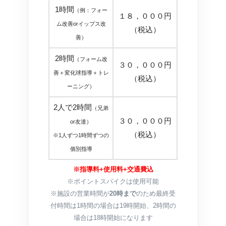
1時間
（例：フォー
１８，０００円
ム改善orイップス改
（税込）
善）
2時間
（フォーム改
３０，０００円
善＋変化球指導＋トレ
（税込）
ーニング）
2人で2時間
（兄弟
３０，０００円
or友達）
（税込）
※1人ずつ1時間ずつの
個別指導
※指導料+使用料+交通費込
※ポイントスパイクは使用可能
※施設の営業時間が
20時まで
のため最終受
付時間は1時間の場合は19時開始、2時間の
場合は18時開始になります