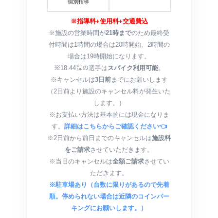
個別指導
※指導料+使用料+交通費込
※施設の営業時間が
21時まで
のため最終受
付時間は1時間の場合は20時開始、2時間の
場合は19時開始になります。
※18.44㍍の選手は
スパイク利用可能
。
※キャンセルは
3日前
までにお願いします
（2日前より施設のキャンセル料が発生いた
します。）
※お支払い方法は基本的には現金になりま
す。
詳細はこちらからご確認ください👈
※2日前から前日までのキャンセルは
施設料
をご請求
させていただきます。
※当日のキャンセルは
全額ご請求
させてい
ただきます。
※駐車場あり（台数に限りがあるので先着
順。停められない場合は近隣のコインパー
キングにお願いします。）