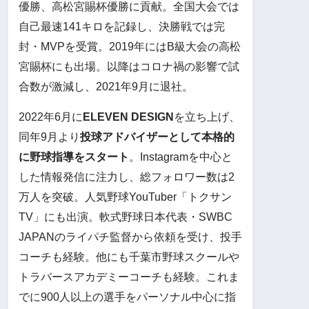
優勝、高松宮賜杯優勝に貢献。全国大会では
自己最速141キロを記録し、決勝戦では完
封・MVPを受賞。2019年にはB級大会の高松
宮賜杯にも出場。以降はコロナ禍の影響で試
合数が激減し、2021年9月に退社。
2022年6月に
ELEVEN DESIGN
を立ち上げ、
同年9月より
投球アドバイザーとして本格的
に野球指導をスタート
。Instagramを中心と
した情報発信に注力し、総フォロワー数は2
万人を突破。人気野球YouTuber「トクサン
TV」にも出演。軟式野球日本代表・SWBC
JAPANのライパチ監督から依頼を受け、投手
コーチも経験。他にも千葉市野球スクールや
トラバースアカデミーコーチも経験。これま
でに900人以上の選手をパーソナル中心に指